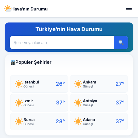
Hava'nın Durumu
Türkiye'nin Hava Durumu
Popüler Şehirler
Istanbul
Ankara
26°
27°
Güneşli
Güneşli
İzmir
Antalya
37°
37°
Güneşli
Güneşli
Bursa
Adana
28°
37°
Güneşli
Güneşli