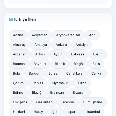
Türkiye İlleri
Adana
Adıyaman
Afyonkarahisar
Ağrı
Aksaray
Amasya
Ankara
Antalya
Ardahan
Artvin
Aydın
Balıkesir
Bartın
Batman
Bayburt
Bilecik
Bingöl
Bitlis
Bolu
Burdur
Bursa
Çanakkale
Çankırı
Çorum
Denizli
Diyarbakır
Düzce
Edirne
Elazığ
Erzincan
Erzurum
Eskişehir
Gaziantep
Giresun
Gümüşhane
Hakkari
Hatay
Iğdır
Isparta
İstanbul