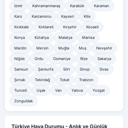
İzmir
Kahramanmaraş
Karabük
Karaman
Kars
Kastamonu
Kayseri
Kilis
Kırıkkale
Kırklareli
Kırşehir
Kocaeli
Konya
Kütahya
Malatya
Manisa
Mardin
Mersin
Muğla
Muş
Nevşehir
Niğde
Ordu
Osmaniye
Rize
Sakarya
Samsun
Şanlıurfa
Siirt
Sinop
Sivas
Şırnak
Tekirdağ
Tokat
Trabzon
Tunceli
Uşak
Van
Yalova
Yozgat
Zonguldak
Türkiye Hava Durumu - Anlık ve Günlük