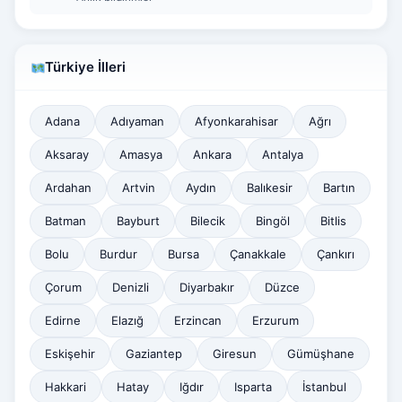
Türkiye İlleri
Adana
Adıyaman
Afyonkarahisar
Ağrı
Aksaray
Amasya
Ankara
Antalya
Ardahan
Artvin
Aydın
Balıkesir
Bartın
Batman
Bayburt
Bilecik
Bingöl
Bitlis
Bolu
Burdur
Bursa
Çanakkale
Çankırı
Çorum
Denizli
Diyarbakır
Düzce
Edirne
Elazığ
Erzincan
Erzurum
Eskişehir
Gaziantep
Giresun
Gümüşhane
Hakkari
Hatay
Iğdır
Isparta
İstanbul