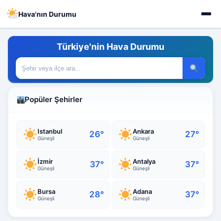
Hava'nın Durumu
Türkiye'nin Hava Durumu
Popüler Şehirler
Istanbul
Ankara
26°
27°
Güneşli
Güneşli
İzmir
Antalya
37°
37°
Güneşli
Güneşli
Bursa
Adana
28°
37°
Güneşli
Güneşli