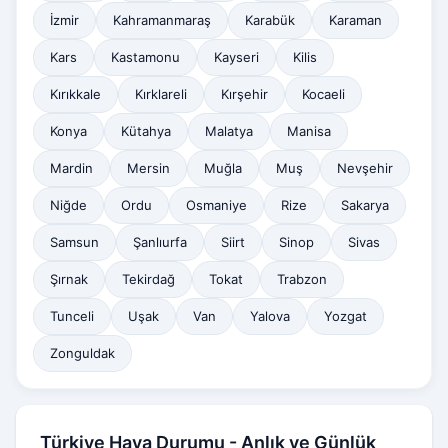
İzmir
Kahramanmaraş
Karabük
Karaman
Kars
Kastamonu
Kayseri
Kilis
Kırıkkale
Kırklareli
Kırşehir
Kocaeli
Konya
Kütahya
Malatya
Manisa
Mardin
Mersin
Muğla
Muş
Nevşehir
Niğde
Ordu
Osmaniye
Rize
Sakarya
Samsun
Şanlıurfa
Siirt
Sinop
Sivas
Şırnak
Tekirdağ
Tokat
Trabzon
Tunceli
Uşak
Van
Yalova
Yozgat
Zonguldak
Türkiye Hava Durumu - Anlık ve Günlük