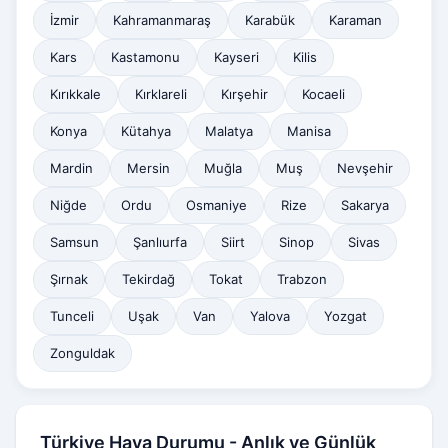
İzmir
Kahramanmaraş
Karabük
Karaman
Kars
Kastamonu
Kayseri
Kilis
Kırıkkale
Kırklareli
Kırşehir
Kocaeli
Konya
Kütahya
Malatya
Manisa
Mardin
Mersin
Muğla
Muş
Nevşehir
Niğde
Ordu
Osmaniye
Rize
Sakarya
Samsun
Şanlıurfa
Siirt
Sinop
Sivas
Şırnak
Tekirdağ
Tokat
Trabzon
Tunceli
Uşak
Van
Yalova
Yozgat
Zonguldak
Türkiye Hava Durumu - Anlık ve Günlük