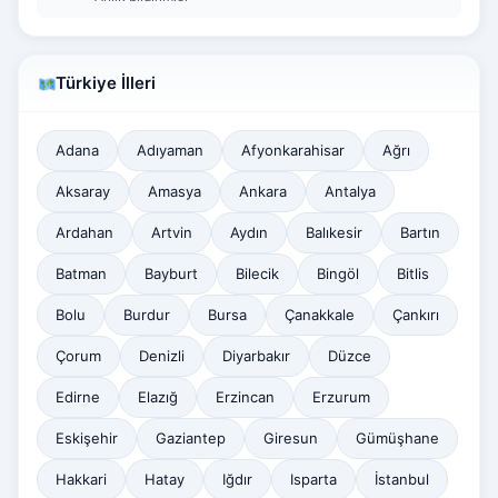
Türkiye İlleri
Adana
Adıyaman
Afyonkarahisar
Ağrı
Aksaray
Amasya
Ankara
Antalya
Ardahan
Artvin
Aydın
Balıkesir
Bartın
Batman
Bayburt
Bilecik
Bingöl
Bitlis
Bolu
Burdur
Bursa
Çanakkale
Çankırı
Çorum
Denizli
Diyarbakır
Düzce
Edirne
Elazığ
Erzincan
Erzurum
Eskişehir
Gaziantep
Giresun
Gümüşhane
Hakkari
Hatay
Iğdır
Isparta
İstanbul