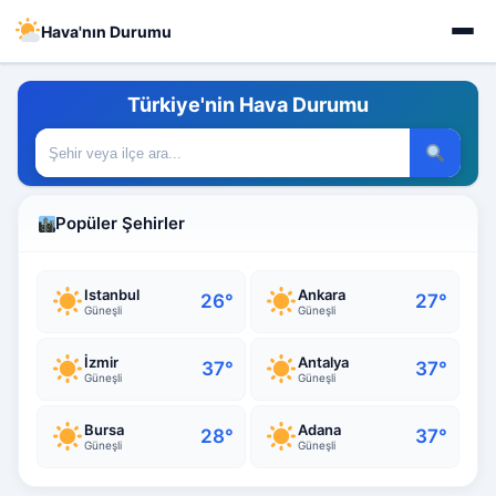
Hava'nın Durumu
Türkiye'nin Hava Durumu
Popüler Şehirler
Istanbul
Ankara
26°
27°
Güneşli
Güneşli
İzmir
Antalya
37°
37°
Güneşli
Güneşli
Bursa
Adana
28°
37°
Güneşli
Güneşli